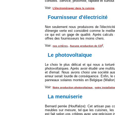
conseils. Service, proximité, rapidité et surto
Voir:
.
L'électroménager dans la cuisine
Fournisseur d'électricité
Non seulement nous produisons de l'électricit
d'énergie verte est considéré comme le meille
ce qui est un gage de qualité. Après calculs d
offres des fournisseurs les moins chers.
Voir:
,
2
nos critères
Aucune production de CO
.
Le photovoltaïque
Le choix le plus délicat et qui nous a torturé
photovoltaïques. Après avoir étudié une multit
et d'email. Nous avons choisi une société aussi
erreur serait lourde de conséquence. Enfin, le 
panneaux solaires montés en Belgique (Wallon)
Voir:
,
Notre production photovoltaïque
notre installatio
La menuiserie
Bernard perrée (Houffalize):
Cet artisan pas co
meubles sur mesure, tel que les cuisines, les
est fait selon vos critères avec une précision 