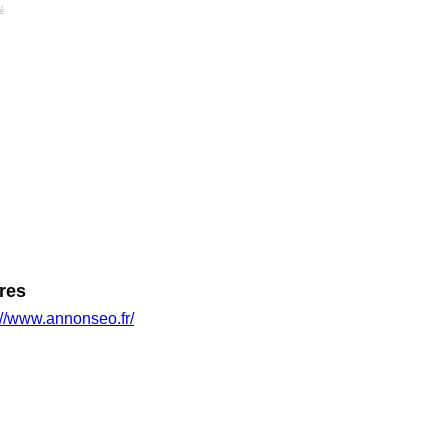
té
res
://www.annonseo.fr/