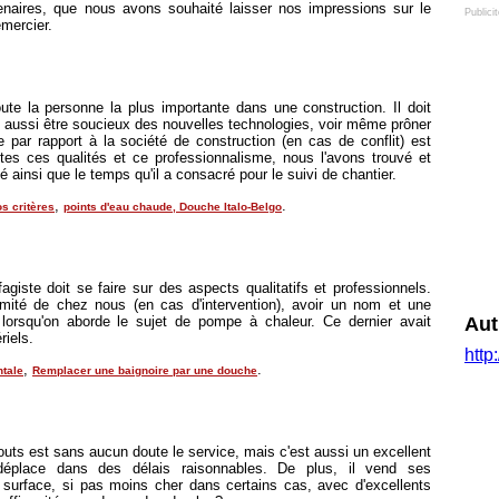
aires, que nous avons souhaité laisser nos impressions sur le
Publici
emercier.
te la personne la plus importante dans une construction. Il doit
aussi être soucieux des nouvelles technologies, voir même prôner
par rapport à la société de construction (en cas de conflit) est
outes ces qualités et ce professionnalisme, nous l'avons trouvé et
ué ainsi que le temps qu'il a consacré pour le suivi de chantier.
,
.
s critères
points d'eau chaude,
Douche Italo-Belgo
giste doit se faire sur des aspects qualitatifs et professionnels.
ximité de chez nous (en cas d'intervention), avoir un nom et une
e lorsqu'on aborde le sujet de pompe à chaleur. Ce dernier avait
Aut
riels.
http
,
.
ntale
Remplacer une baignoire par une douche
uts est sans aucun doute le service, mais c'est aussi un excellent
déplace dans des délais raisonnables. De plus, il vend ses
surface, si pas moins cher dans certains cas, avec d'excellents