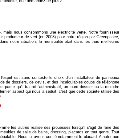
ut efficacité, que demandez de plus?
é, mais nous consommons une électricité verte. Notre fournisseur
ur producteur de vert (en 2008) pour notre région par Greenpeace,
ans notre situation, la mensualité était dans les trois meilleures
 l'esprit est sans conteste le choix d'un installateur de panneaux
ude de dossiers, de devis, et des incalculables coups de téléphone
 parce qu'il traitait l'administratif, un lourd dossier où la moindre
dernier aspect qui nous a séduit, c'est que cette société utilise des
.
.
n
mme les autres réalise des prouesses lorsqu'il s'agit de faire des
 meubles de salle de bains, dressing, placards en tout genre. Tout
inégalable. Nous lui avons confié notamment le placard. A noter que