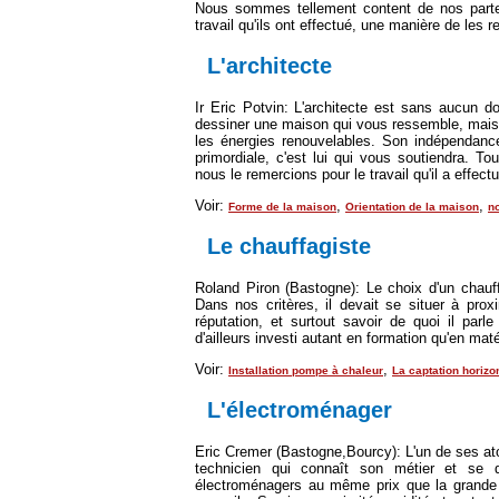
Nous sommes tellement content de nos parten
travail qu'ils ont effectué, une manière de les r
L'architecte
Ir Eric Potvin:
L'architecte est sans aucun dou
dessiner une maison qui vous ressemble, mais 
les énergies renouvelables. Son indépendance 
primordiale, c'est lui qui vous soutiendra. T
nous le remercions pour le travail qu'il a effect
Voir:
,
,
Forme de la maison
Orientation de la maison
no
Le chauffagiste
Roland Piron (Bastogne):
Le choix d'un chauffa
Dans nos critères, il devait se situer à pro
réputation, et surtout savoir de quoi il parl
d'ailleurs investi autant en formation qu'en maté
Voir:
,
Installation pompe à chaleur
La captation horizo
L'électroménager
Eric Cremer (Bastogne,Bourcy):
L'un de ses ato
technicien qui connaît son métier et se 
électroménagers au même prix que la grande 