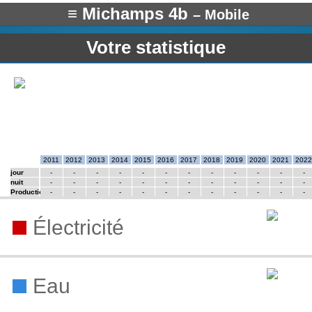
≡ Michamps 4b
– Mobile
Votre statistique
2011
2012
2013
2014
2015
2016
2017
2018
2019
2020
2021
2022
jour
-
-
-
-
-
-
-
-
-
-
-
-
nuit
-
-
-
-
-
-
-
-
-
-
-
-
Production
-
-
-
-
-
-
-
-
-
-
-
-
Électricité
Eau